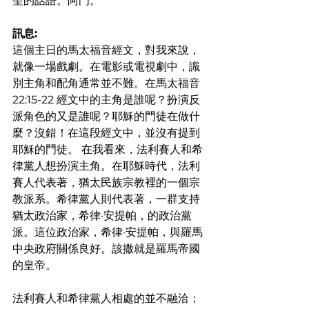
聖的話語。阿門。
訊息:
這個主日的馬太福音經文，對我來說，
就像一場戲劇。在電影或電視劇中，識
別主角和配角通常並不難。在馬太福音 
22:15-22 經文中的主角是誰呢？扮演反
派角色的又是誰呢？耶穌的門徒在做什
麼？沒錯！在這段經文中，並沒有提到
耶穌的門徒。 在我看來，法利賽人和希
律黨人想扮演主角。在耶穌時代，法利
賽人代表著，猶太民族宗教裡的一個宗
教派系。希律黨人則代表著，一群支持
猶太政治家，希律·安提帕，的政治黨
派。這位政治家，希律·安提帕，與羅馬
中央政府關係良好。該撒就是羅馬帝國
的皇帝。
法利賽人和希律黨人相處的並不融洽；