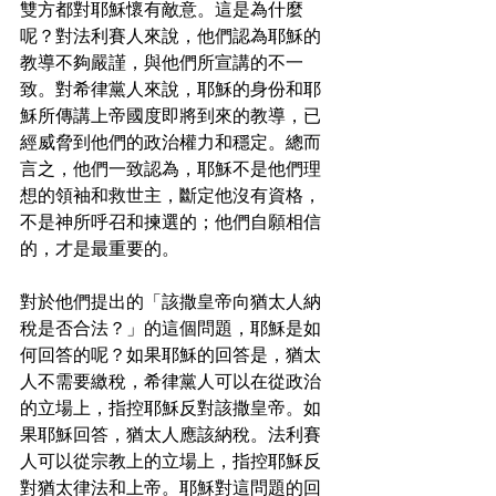
雙方都對耶穌懷有敵意。這是為什麼
呢？對法利賽人來說，他們認為耶穌的
教導不夠嚴謹，與他們所宣講的不一
致。對希律黨人來說，耶穌的身份和耶
穌所傳講上帝國度即將到來的教導，已
經威脅到他們的政治權力和穩定。總而
言之，他們一致認為，耶穌不是他們理
想的領袖和救世主，斷定他沒有資格，
不是神所呼召和揀選的；他們自願相信
的，才是最重要的。
對於他們提出的「該撒皇帝向猶太人納
稅是否合法？」的這個問題，耶穌是如
何回答的呢？如果耶穌的回答是，猶太
人不需要繳稅，希律黨人可以在從政治
的立場上，指控耶穌反對該撒皇帝。如
果耶穌回答，猶太人應該納稅。法利賽
人可以從宗教上的立場上，指控耶穌反
對猶太律法和上帝。耶穌對這問題的回