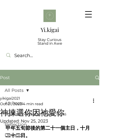
Yi.kigai
Stay Curious
Stand in Awe
Post
All Posts
yikigai2021
All Posts
Oct 21, 2023
4 min read
神揀選你因祂愛你
Spoken Message Transcripts
Updated:
Nov 25, 2023
Reflection
甲年五旬節後的第二十一個主日，十月
Devotion
二十二日。