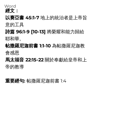
Word
經文：
以賽亞書 45:1-7
 地上的統治者是上帝旨
意的工具
詩篇 96:1-9 [10-13]
 將榮耀和能力歸給
耶和華。
帖撒羅尼迦前書 1:1-10
 為帖撒羅尼迦教
會感恩
馬太福音 22:15-22
 關於奉獻給皇帝和上
帝的教導
重要經句: 
帖撒羅尼迦前書 1:4