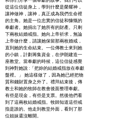
和你們分享一個奉獻的故事。我們可以
從這位信徒身上，學到什麼是榮耀神，
讓神做神，讓神，真正成為我們生命裡
的主角。她是一位忠實的信徒和慷慨的
奉獻者。她捐出了她所有的財產。只剩
下兩枚結婚戒指。她向上帝祈求，無論
上帝做什麼，請讓她保留那兩枚婚戒，
直到她的生命結束。一位傳教士來到她
的小鎮，計劃籌集資金，在伊朗建造一
座教堂。當奉獻的時候，這位信徒感覺
到神對她說 :「把妳的結婚戒指放在奉獻
盤裡。」 她這樣做了，因為她已經把物
質和錢財置身之外了。禮拜結束後，傳
教士和她的牧師在教會後面整理奉獻。
有些是現金，有些是支票。然後他們看
到了這兩枚結婚戒指。牧師知道這些戒
指是誰的。他走到教堂外面，看到了那
位姐妹還沒離開。