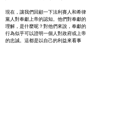
現在，讓我們回顧一下法利賽人和希律
黨人對奉獻上帝的認知。他們對奉獻的
理解，是什麼呢？對他們來說，奉獻的
行為似乎可以證明一個人對政府或上帝
的忠誠。這都是以自己的利益來看事
情。藉由給神奉獻的名義，他們在乎的
是，他們自己的地位，權柄，知識，以
名譽。他們如此心態，就錯過了對帶領
他們的上帝，給與信任和榮耀的機會。
我們奉獻是因為我們知道上帝愛我們，
祂揀選我們作為傳遞福音使命的器皿。
我們把自己獻給神作為祭物，不是為了
證明我們有多忠誠或有多好，而是因為
神為我們所做的一切。我鼓勵你這一週
找一個人，並對那個人說：「我知道你
被上帝所愛，為了使你的生命更有目的
和意義，主揀選了你。」