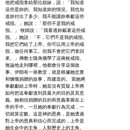
他把戒指拿給那位姐妹，說：「我知道
這些是妳的。我知道妳的情況。我也知
道妳付出了多少。我不能讓妳奉獻這些
戒指。」她說：「那些不是我的戒
指。」 牧師說：「我看過妳戴著這些戒
指。」她說 : 「不，它們不是我的戒指。
我把它們給了上帝。你可以用上帝的戒
指，做任何事工。但我不會把它們拿回
來。」傳教士隨身攜帶了這兩枚戒指。
無論他走到哪裡，他都會分享這個故
事。伊朗有一座教堂，就是根據她忠實
和慷慨捐贈的故事，而建造的。 當她將
奉獻獻給上帝時，她並沒有質疑上帝將
如何把這奉獻達到其最大的目的及其意
義。她相信捐贈的目的和意義掌握在上
帝的手中。一旦她的奉獻行為完成，一
切就算定數。這是神的恩典，是她透過
對上帝的恩典和信心而完成的，上帝是
她生命中的主角，人類歷史上的主角。