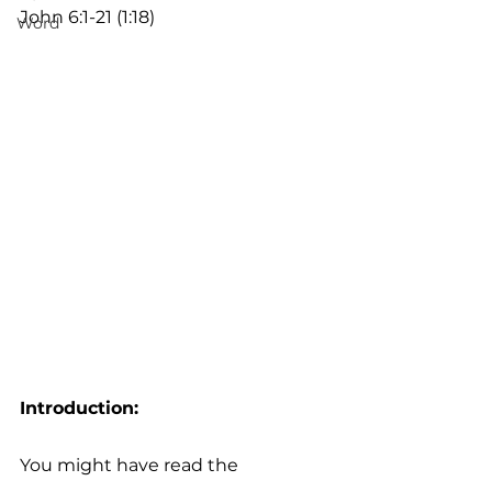
John 6:1-21 (1:18)
Word
Introduction:
You might have read the 