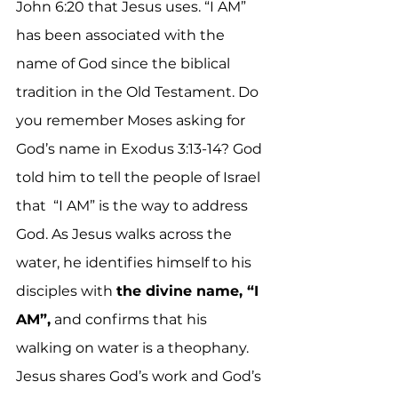
John 6:20 that Jesus uses. “I AM” 
has been associated with the 
name of God since the biblical 
tradition in the Old Testament. Do 
you remember Moses asking for 
God’s name in Exodus 3:13-14? God 
told him to tell the people of Israel 
that  “I AM” is the way to address 
God. As Jesus walks across the 
water, he identifies himself to his 
disciples with 
the divine name, “I 
AM”,
 and confirms that his 
walking on water is a theophany. 
Jesus shares God’s work and God’s 