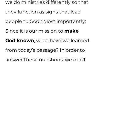
we do ministries differently so that 
they function as signs that lead 
people to God? Most importantly: 
Since it is our mission to 
make 
God known
, what have we learned 
from today’s passage? In order to 
answer these questions, we don’t 
want to overlook these two 
concepts: Jesus’ glory and Jesus’ 
grace.
所以，我們面臨的挑戰是什麼呢？我們
面臨的一個問題也許是：「我們要如何
以不同的方式，來
推行事工，使它們成為引導人們歸向神