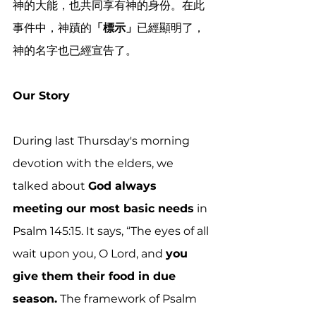
神的大能，也共同享有神的身份。在此
事件中，神蹟的
「標示」
已經顯明了，
神的名字也已經宣告了。
Our Story
During last Thursday's morning 
devotion with the elders, we 
talked about 
God always 
meeting our most basic needs
 in 
Psalm 145:15. It says, “The eyes of all 
wait upon you, O Lord, and 
you 
give them their food in due 
season.
 The framework of Psalm 