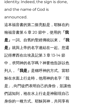
identity. Indeed, the sign is done, 
and the name of God is 
announced. 
這本福音書的第二個亮點是，耶穌在約
翰福音書第 6 章 20 節中，使用的
「我
是」
一詞。自舊約聖經傳統以來，
「我
是」
就與上帝的名字連結在一起。您還
記得摩西在出埃及記第 3 章 13-14 節
中，求問神的名字嗎？神要他告訴以色
列人，
「我是」
是稱呼神的方式。當耶
穌在水面上行走時，他用神的名字「我
是」, 向門徒們表明自己的身份，並讓他
們認知到，祂在水上行走是神顯現自己
身份的一種方式。耶穌與神，共同享有