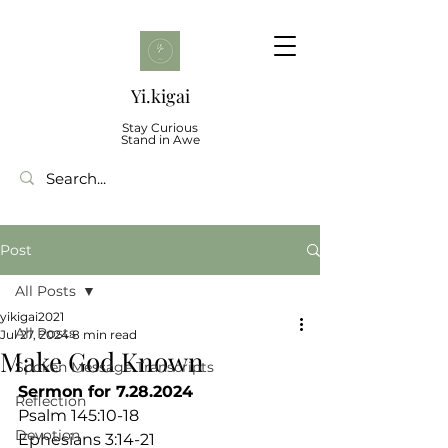
Yi.kigai
Stay Curious
Stand in Awe
Post
All Posts
yikigai2021
All Posts
Jul 27, 2024
8 min read
Make God Known
Spoken Message Transcripts
Sermon for 7.28.2024
Reflection
Psalm 145:10-18
Devotion
Ephesians 3:14-21