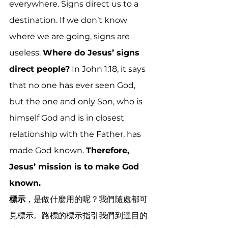
everywhere. Signs direct us to a 
destination. If we don’t know 
where we are going, signs are 
useless. 
Where do Jesus’ signs 
direct people?
 In John 1:18, it says 
that no one has ever seen God, 
but the one and only Son, who is 
himself God and is in closest 
relationship with the Father, has 
made God known. 
Therefore, 
Jesus’ mission is to make God 
known.
標示
，是做什麼用的呢？我們隨處都可
見標示。路標的標示指引我們到達目的