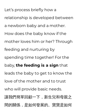
Let’s process briefly how a 
relationship is developed between 
a newborn baby and a mother. 
How does the baby know if the 
mother loves him or her? Through 
feeding and nurturing by 
spending time together! For the 
baby, 
the feeding is a sign
 that 
leads the baby to get to know the 
love of the mother and to trust 
who will provide basic needs. 
讓我們簡單回顧一下，新生兒和母親之
間的關係，是如何發展的。寶寶是如何