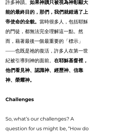
許多神蹟。
如果神蹟只被視為神彰顯大
能的最終目的，那們，我們就錯過了上
帝使命的全貌。
當時很多人，包括耶穌
的門徒，都無法完全理解這一點。然
而，藉著最後一個最重要的「標示」
——也既是祂的復活，許多人在第一世
紀被引導到神的面前。
在耶穌基督裡，
他們看見神、認識神、經歷神、信靠
神、榮耀神。
Challenges
So, what’s our challenges? A 
question for us might be, “How do 