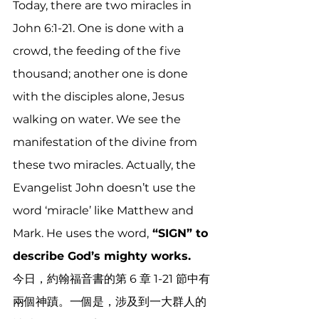
Today, there are two miracles in 
John 6:1-21. One is done with a 
crowd, the feeding of the five 
thousand; another one is done 
with the disciples alone, Jesus 
walking on water. We see the 
manifestation of the divine from 
these two miracles. Actually, the 
Evangelist John doesn’t use the 
word ‘miracle’ like Matthew and 
Mark. He uses the word,
 “SIGN” to 
describe God’s mighty works.
今日，約翰福音書的第 6 章 1-21 節中有
兩個神蹟。一個是，涉及到一大群人的